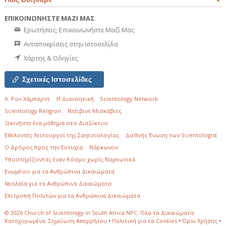
ΕΠΙΚΟΙΝΩΝΗΣΤΕ ΜΑΖΙ ΜΑΣ
Ερωτήσεις; Επικοινωνήστε Μαζί Μας
Ανταποκρίσεις στην Ιστοσελίδα
Χάρτης & Οδηγίες
Σχετικές Ιστοσελίδες
Λ. Ρον Χάμπαρντ
Η Διανοητική
Scientology Network
Scientology Religion
Ντέιβιντ Μισκάβιτς
Ξεκινήστε ένα μάθημα στο Διαδίκτυο
Εθελοντές Λειτουργοί της Σαηεντολογίας
Διεθνής Ένωση των Scientologist
Ο Δρόμος προς την Ευτυχία
Νάρκωνον
Υποστηρίζοντας έναν Κόσμο χωρίς Ναρκωτικά
Ενωµένοι για τα Ανθρώπινα Δικαιώµατα
Νεολαία για τα Ανθρώπινα Δικαιώματα
Επιτροπή Πολιτών για τα Ανθρώπινα Δικαιώματα
© 2026
Church of Scientology in South Africa NPC.
Όλα τα Δικαιώματα
Κατοχυρωμένα.
Σημείωση Απορρήτου
•
Πολιτική για τα Cookies
•
Όροι Χρήσης
•